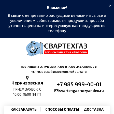
×
Внимание!
В связи с непревывно растущими ценами на сырье и
увеличением себестоимости продукции, просьба
уточнять цены на интересующую вас продукцию по
телефону
MAX
›
Написать в мессенджер
Telegram
›
ПОСТАВЩИК ТЕХНИЧЕСКИХ ГАЗОВ И ГАЗОВЫХ БАЛЛОНОВ В
@SvarTehGaz
ЧЕРКИЗОВСКОЙ И МОСКОВСКОЙ ОБЛАСТИ
WhatsApp
›
Черкизовская
+7 985 999-40-01
+7 985 999-40-01
ПРИЕМ ЗАЯВОК: С
svartehgazru@yandex.ru
10:00-18:00 ПН-ПТ
Позвонить
›
+7 985 999-40-01
КАК ЗАКАЗАТЬ
СПОСОБЫ ОПЛАТЫ
ДОСТАВКА