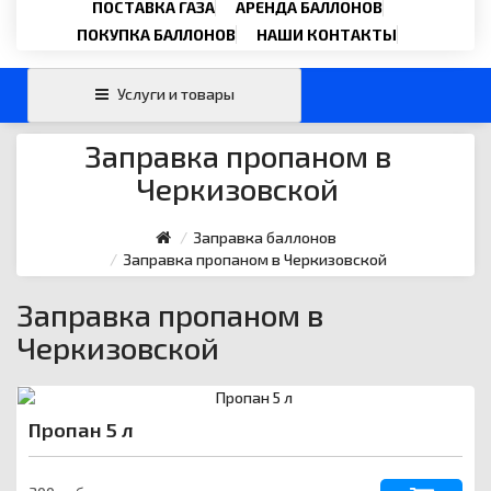
Email
ПОСТАВКА ГАЗА
АРЕНДА БАЛЛОНОВ
›
svartehgazru@yandex.ru
ПОКУПКА БАЛЛОНОВ
НАШИ КОНТАКТЫ
Услуги и товары
Заправка пропаном в
Черкизовской
Заправка баллонов
Заправка пропаном в Черкизовской
Заправка пропаном в
Черкизовской
Пропан 5 л