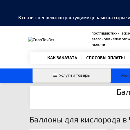
В связи с непревывно растущими ценами на сырье 
ПОСТАВЩИК ТЕХНИЧЕСКИХ 
БАЛЛОНОВ В ЧЕРКИЗОВСК
ОБЛАСТИ
MAX
›
КАК ЗАКАЗАТЬ
СПОСОБЫ ОПЛАТЫ
Написать в мессенджер
Telegram
›
Услуги и товары
Кис
@SvarTehGaz
Бал
WhatsApp
›
+7 985 999-40-01
Позвонить
›
+7 985 999-40-01
Баллоны для кислорода в