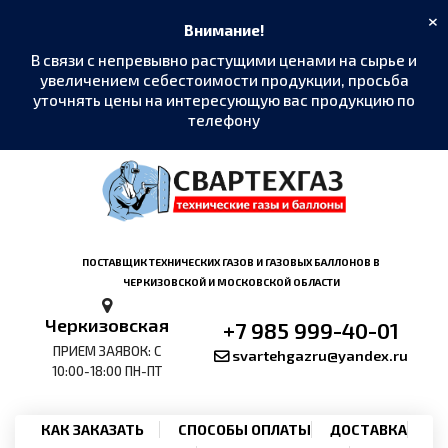
×
Внимание!
В связи с непревывно растущими ценами на сырье и
увеличением себестоимости продукции, просьба
уточнять цены на интересующую вас продукцию по
телефону
MAX
›
Написать в мессенджер
Telegram
›
ПОСТАВЩИК ТЕХНИЧЕСКИХ ГАЗОВ И ГАЗОВЫХ БАЛЛОНОВ В
@SvarTehGaz
ЧЕРКИЗОВСКОЙ И МОСКОВСКОЙ ОБЛАСТИ
WhatsApp
›
Черкизовская
+7 985 999-40-01
+7 985 999-40-01
ПРИЕМ ЗАЯВОК: С
svartehgazru@yandex.ru
10:00-18:00 ПН-ПТ
Позвонить
›
+7 985 999-40-01
КАК ЗАКАЗАТЬ
СПОСОБЫ ОПЛАТЫ
ДОСТАВКА