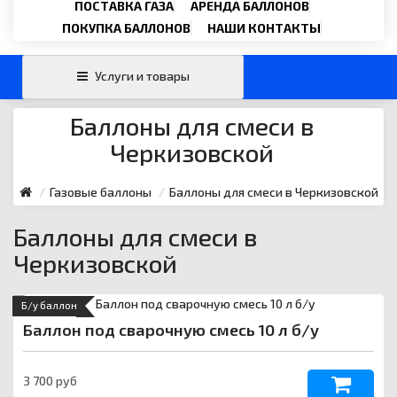
Email
ПОСТАВКА ГАЗА
АРЕНДА БАЛЛОНОВ
›
svartehgazru@yandex.ru
ПОКУПКА БАЛЛОНОВ
НАШИ КОНТАКТЫ
Услуги и товары
Баллоны для смеси в
Черкизовской
Газовые баллоны
Баллоны для смеси в Черкизовской
Баллоны для смеси в
Черкизовской
Б/у баллон
Баллон под сварочную смесь 10 л б/у
3 700 руб