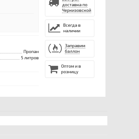
доставка по
Черкизовской
Всегда в
наличии
Заправим
баллон
Пропан
5 литров
Оптом и в
розницу