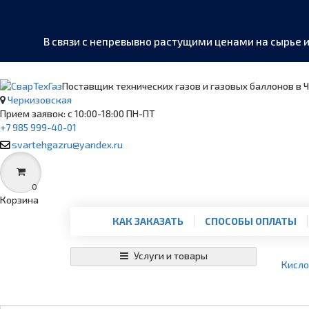
В связи с непревывно растущими ценами на сырье 
Поставщик технических газов и газовых баллонов в 
Черкизовская
Прием заявок: с 10:00-18:00 ПН-ПТ
+7 985 999-40-01
MAX
›
Написать в мессенджер
svartehgazru@yandex.ru
Telegram
›
@SvarTehGaz
0
Корзина
WhatsApp
КАК ЗАКАЗАТЬ
СПОСОБЫ ОПЛАТЫ
›
+7 985 999-40-01
Услуги и товары
Кисл
Позвонить
›
+7 985 999-40-01