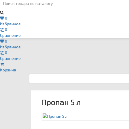
Email
›
svartehgazru@yandex.ru
0
Избранное
0
Сравнение
0
Избранное
0
Сравнение
Корзина
Пропан 5 л