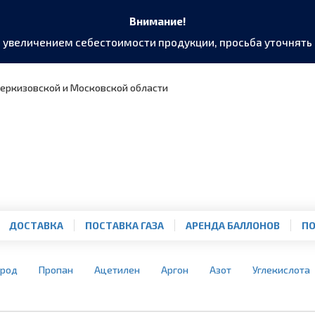
Внимание!
и увеличением себестоимости продукции, просьба уточнят
Черкизовской и Московской области
ДОСТАВКА
ПОСТАВКА ГАЗА
АРЕНДА БАЛЛОНОВ
ПО
ород
Пропан
Ацетилен
Аргон
Азот
Углекислота